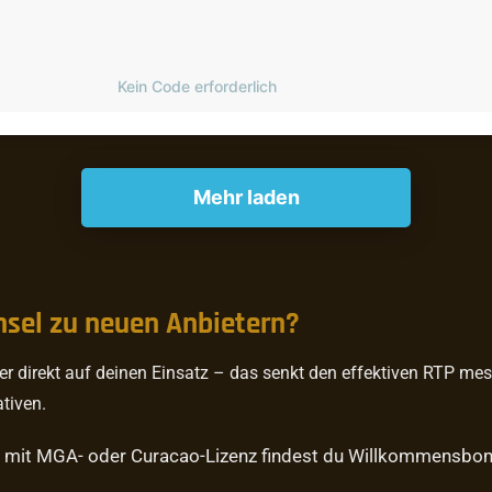
Kein Code erforderlich
Mehr laden
hsel zu neuen Anbietern?
er direkt auf deinen Einsatz – das senkt den effektiven RTP me
ativen.
 mit MGA- oder Curacao-Lizenz findest du Willkommensboni 