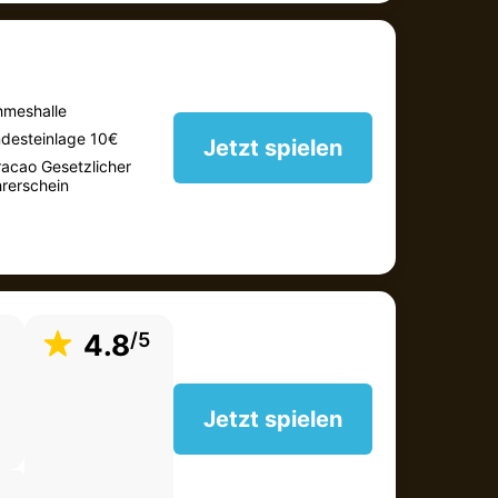
hmeshalle
desteinlage 10€
Jetzt spielen
acao Gesetzlicher
rerschein
4.8
/5
Jetzt spielen