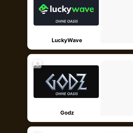
LuckyWave
2
Godz