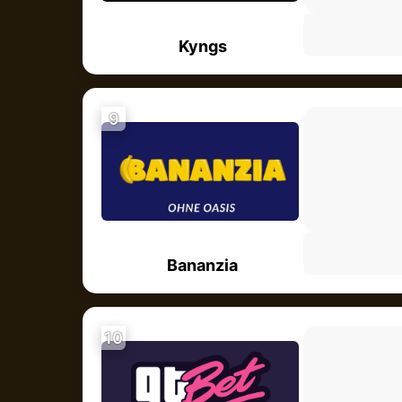
Kyngs
9
Bananzia
10