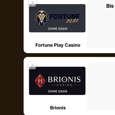
3
Bis
Fortune Play Casino
4
Brionis