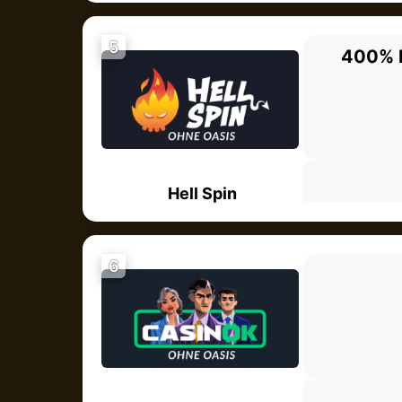
5
400% b
Hell Spin
6