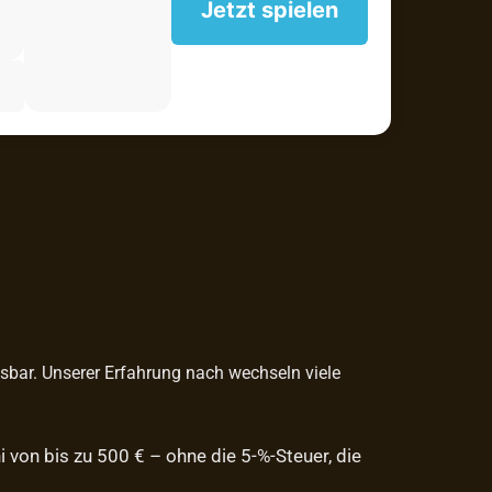
Jetzt spielen
ssbar. Unserer Erfahrung nach wechseln viele
von bis zu 500 € – ohne die 5-%-Steuer, die