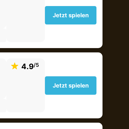
Jetzt spielen
4.9
/5
Jetzt spielen