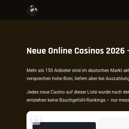
Neue Online Casinos 2026 –
Mehr als 150 Anbieter sind im deutschen Markt akti
versprechen hohe Boni, liefern aber bei Auszahlung
Jedes neue Casino auf dieser Liste wurde nach de
entstehen keine Bauchgefühl-Rankings – nur messb
1