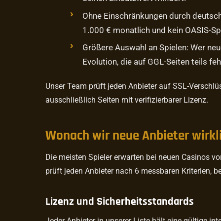
Ohne Einschränkungen durch deutsche 
1.000 € monatlich und kein OASIS-Sp
Größere Auswahl an Spielen: Wer neue
Evolution, die auf GGL-Seiten teils feh
Unser Team prüft jeden Anbieter auf SSL-Verschl
ausschließlich Seiten mit verifizierbarer Lizenz.
Wonach wir neue Anbieter wirkl
Die meisten Spieler erwarten bei neuen Casinos vor
prüft jeden Anbieter nach 6 messbaren Kriterien, 
Lizenz und Sicherheitsstandards
Jeder Anbieter in unserer Liste hält eine gültige 