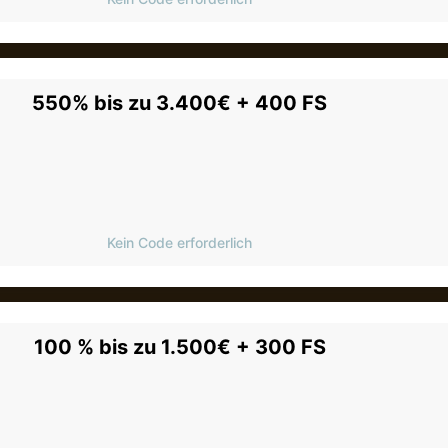
550% bis zu 3.400€ + 400 FS
Kein Code erforderlich
100 % bis zu 1.500€ + 300 FS