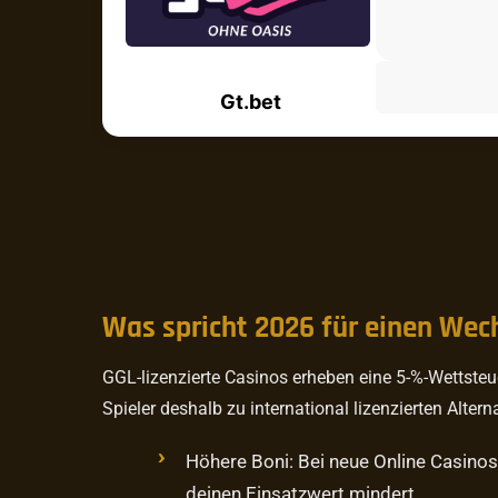
Gt.bet
Was spricht 2026 für einen Wec
GGL-lizenzierte Casinos erheben eine 5-%-Wettsteu
Spieler deshalb zu international lizenzierten Altern
Höhere Boni: Bei neue Online Casinos
deinen Einsatzwert mindert.