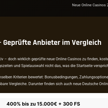
Neue Online Casinos 2
 Geprüfte Anbieter im Vergleich
v – doch wirklich geprüfte neue Online Casinos zu finden, kostet 
szeiten und Spielauswahl nicht das, was die Startseite versprich
nselben Kriterien bewertet: Bonusbedingungen, Zahlungsoptione
are Vergleiche. Darunter finden sich auch neue Deutsche Onlin
400% bis zu 15.000€ + 300 FS